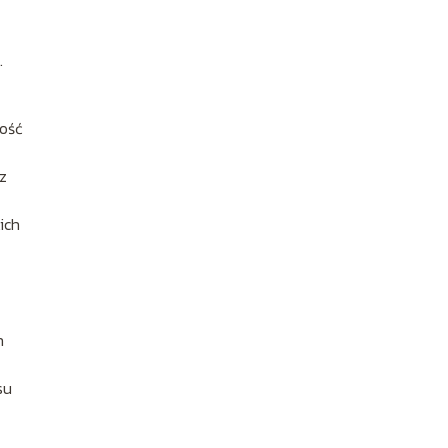
.
ność
z
ich
h
su