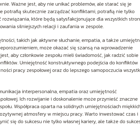
ie. Ważne jest, aby nie unikać problemów, ale starać się je
potrafią skutecznie zarządzać konfliktami, potrafią nie tylko
 rozwiązania, które będą satysfakcjonujące dla wszystkich stron
wania silniejszych relacji i zaufania w zespole.
ności, takich jak aktywne słuchanie, empatia, a także umiejęt
ę nieporozumieniem, może okazać się szansą na wprowadzenie
est, aby członkowie zespołu mieli świadomość, jak radzić sobie 
onfliktów. Umiejętność konstruktywnego podejścia do konfliktów
ności pracy zespołowej oraz do lepszego samopoczucia wszystk
omunikacja interpersonalna, empatia oraz umiejętność
połowej. Ich rozwijanie i doskonalenie może przynieść znaczne
zespołu. Współpraca oparta na solidnych umiejętnościach miękkic
pozytywnej atmosfery w miejscu pracy. Warto inwestować czas i
ynić się do sukcesu nie tylko własnej kariery, ale także do sukce