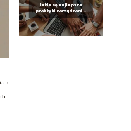
Jakie są najlepsze
praktyki zarządzania
zespołem?
o
iach
ych