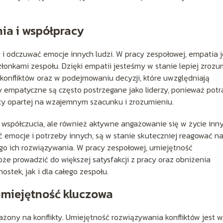
ia i współpracy
i odczuwać emocje innych ludzi. W pracy zespołowej, empatia j
łonkami zespołu. Dzięki empatii jesteśmy w stanie lepiej zrozu
onfliktów oraz w podejmowaniu decyzji, które uwzględniają
 empatyczne są często postrzegane jako liderzy, ponieważ potr
cy opartej na wzajemnym szacunku i zrozumieniu.
współczucia, ale również aktywne angażowanie się w życie inn
ć emocje i potrzeby innych, są w stanie skuteczniej reagować n
go ich rozwiązywania. W pracy zespołowej, umiejętność
 prowadzić do większej satysfakcji z pracy oraz obniżenia
ostek, jak i dla całego zespołu.
umiejętność kluczowa
rażony na konflikty. Umiejętność rozwiązywania konfliktów jest w