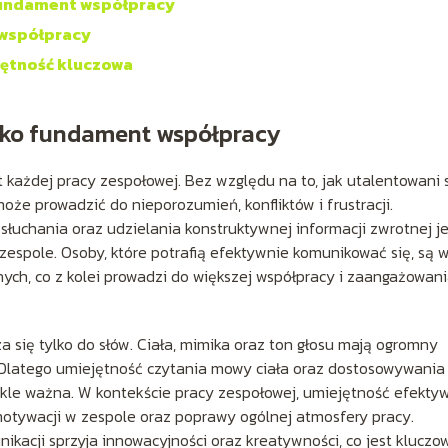
fundament współpracy
 współpracy
jętność kluczowa
ako fundament współpracy
każdej pracy zespołowej. Bez względu na to, jak utalentowani 
oże prowadzić do nieporozumień, konfliktów i frustracji.
łuchania oraz udzielania konstruktywnej informacji zwrotnej je
espole. Osoby, które potrafią efektywnie komunikować się, są 
nych, co z kolei prowadzi do większej współpracy i zaangażowan
a się tylko do słów. Ciała, mimika oraz ton głosu mają ogromny
 Dlatego umiejętność czytania mowy ciała oraz dostosowywania
ykle ważna. W kontekście pracy zespołowej, umiejętność efekty
motywacji w zespole oraz poprawy ogólnej atmosfery pracy.
nikacji sprzyja innowacyjności oraz kreatywności, co jest kluczo