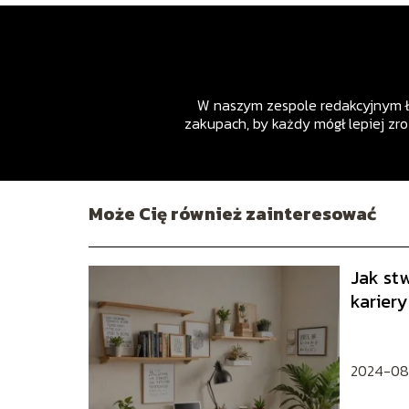
W naszym zespole redakcyjnym łą
zakupach, by każdy mógł lepiej zr
Może Cię również zainteresować
Jak st
karier
2024-08